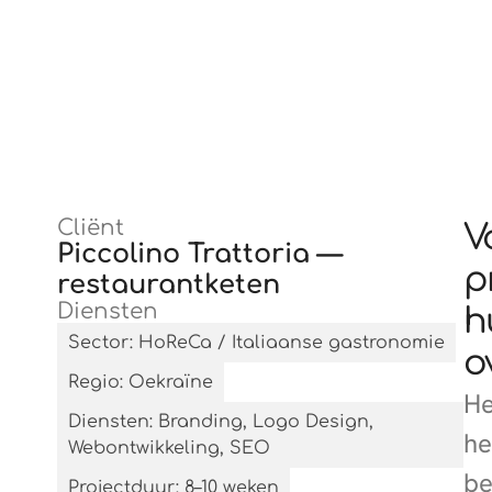
Cliënt
V
Piccolino Trattoria —
p
restaurantketen
Diensten
h
Sector: HoReCa / Italiaanse gastronomie
o
Regio: Oekraïne
He
Diensten: Branding, Logo Design,
he
Webontwikkeling, SEO
be
Projectduur: 8–10 weken