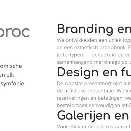
proc
Branding en 
We ontwikkelden een uniek logo 
en een esthetisch brandbook. 
lettertypen — benadrukt de ver
samenhangend merkimago op d
nomische
Design en fu
en elk
 symfonie
De website presenteert niet al
de artistieke presentatie. We i
reserveringen en betalingen, w
bestelproces eenvoudig en intuït
Galerijen e
Voor elk van de drie restaurant