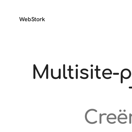
WebStork
Multisite-
Creër