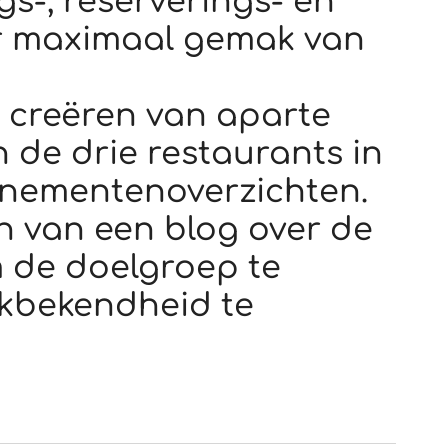
gs-, reserverings- en
r maximaal gemak van
: creëren van aparte
n de drie restaurants in
enementenoverzichten.
 van een blog over de
m de doelgroep te
kbekendheid te