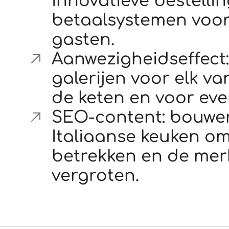
innovatieve bestellin
betaalsystemen voo
gasten.
Aanwezigheidseffect
galerijen voor elk va
de keten en voor ev
SEO-content: bouwen
Italiaanse keuken o
betrekken en de mer
vergroten.