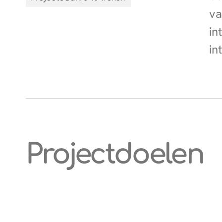
va
in
in
Projectdoelen