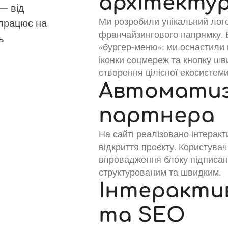
архітекту
— від
Ми розробили унікальний лого
 працює на
франчайзингового напрямку. 
ь
«бургер-меню»: ми оснастили 
іконки соцмереж та кнопку шв
створення цілісної екосистем
Автоматиз
партнера
На сайті реалізовано інтерак
відкриття проєкту. Користувач
впровадження блоку підписан
структурованим та швидким.
Інтеракти
та SEO