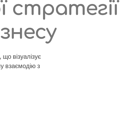
 стратегії
знесу
 що візуалізує
ну взаємодію з