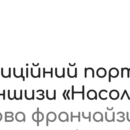
иційний пор
ншизи «Насол
ва франчайз