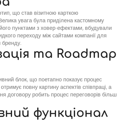
ра
тип, що став візитною карткою
Велика увага була приділена кастомному
його пунктами з ховер-ефектами, вбудували
идкого переходу між сайтами компанії для
и бренду.
ація та Roadmap
тивний блок, що поетапно показує процес
 отримує повну картину аспектів співпраці, а
ня договору робить процес переговорів більш
вний функціонал