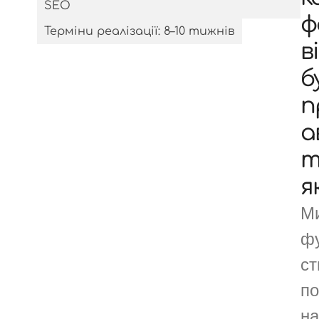
SEO
ф
Терміни реалізації: 8–10 тижнів
в
б
п
а
т
я
Ми
фу
ст
по
на