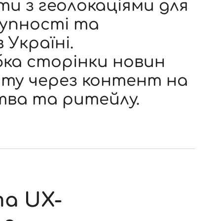
и з геолокаціями для
упності та
 Україні.
бка сторінки новин
йту через контент на
ва та ритейлу.
а UX-