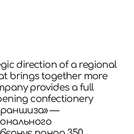
gic direction of a regional
at brings together more
mpany provides a full
opening confectionery
-франшиза» —
іонального
б'єднує понад 350