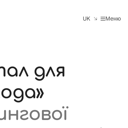
UK
Меню
тал для
ода»
ингової