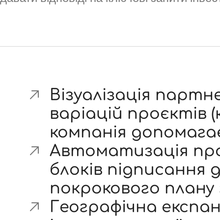
Візуалізація парт
варіацій проєктів (к
компанія допомага
Автоматизація про
блоків підписання 
покрокового плану з
Географічна експан