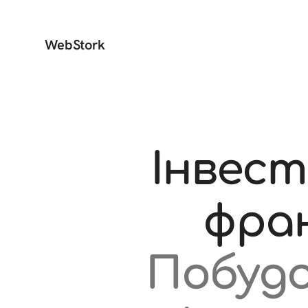
WebStork
Інвест
фра
Побудо