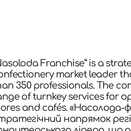
Nasoloda Franchise” is a strate
onfectionery market leader th
han 350 professionals. The co
ange of turnkey services for 
tores and cafés. «Насолода
тратегічний напрямок рег
ондитерського лідера, що о