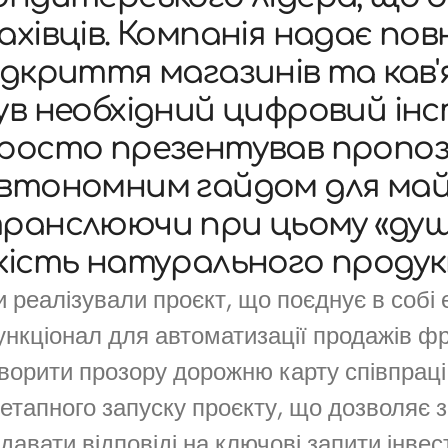
ахівців. Компанія надає пов
ідкриття магазинів та кав'я
ув необхідний цифровий інс
росто презентував пропоз
втономним гайдом для майб
ранслюючи при цьому «душу
кість натурального продук
 реалізували проєкт, що поєднує в собі
нкціонал для автоматизації продажів ф
ворити прозору дорожню карту співпраці
етапного запуску проєкту, що дозволяє 
давати відповіді на ключові запити інвес