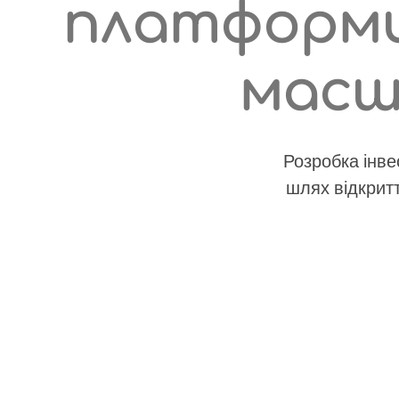
платформи
масш
Розробка інве
шлях відкритт