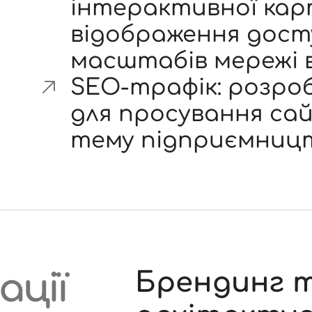
інтерактивної карт
відображення дост
масштабів мережі в
SEO-трафік: розро
для просування са
тему підприємницт
ації
Брендинг т