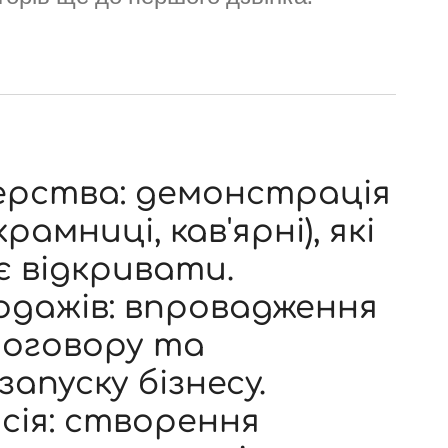
нерства: демонстрація
рамниці, кав'ярні), які
є відкривати.
дажів: впровадження
договору та
апуску бізнесу.
сія: створення