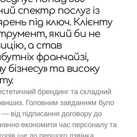
ний спектр послуг із
рень під ключ. Клієнту
трумент, який би не
ицію, а став
утніх франчайзі,
 бізнесу» та високу
ту.
 естетичний брендинг та складний
раншиз. Головним завданням було
 — від підписання договору до
значно економити час персоналу та
торів ще до першого дзвінка.