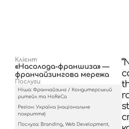
Клієнт
“
«Насолода-франшиза» —
c
франчайзингова мережа
Послуги
t
Ніша: Франчайзинг / Кондитерський
r
ритейл та HoReCa
s
Регіон: Україна (національне
покриття)
с
Послуга: Branding, Web Development,
к