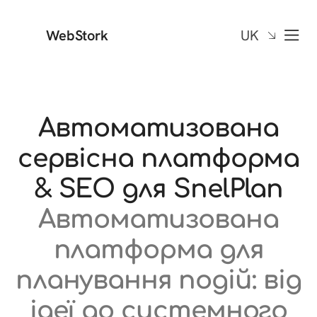
WebStork
UK
Автоматизована
сервісна платформа
& SEO для SnelPlan
Автоматизована
платформа для
планування подій: від
ідеї до системного