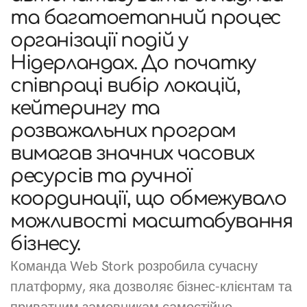
та багатоетапний процес
організації подій у
Нідерландах. До початку
співпраці вибір локацій,
кейтерингу та
розважальних програм
вимагав значних часових
ресурсів та ручної
координації, що обмежувало
можливості масштабування
бізнесу.
Команда Web Stork розробила сучасну
платформу, яка дозволяє бізнес-клієнтам та