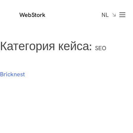
WebStork
NL
Категория кейса:
SEO
Bricknest