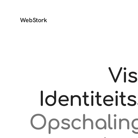
WebStork
Vi
Identiteit
Opschaling