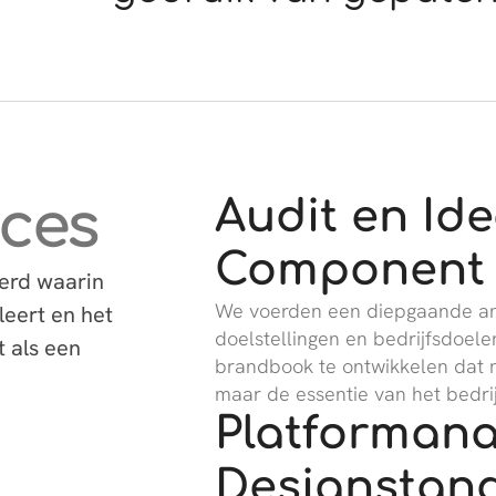
oces
Audit en Id
Component
ëerd waarin
We voerden een diepgaande anal
leert en het
doelstellingen en bedrijfsdoele
t als een
brandbook te ontwikkelen dat n
maar de essentie van het bedrij
Platformana
Designstan