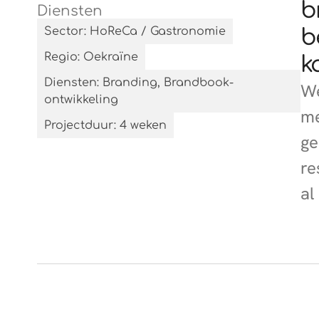
b
Diensten
Sector: HoReCa / Gastronomie
b
Regio: Oekraïne
k
Diensten: Branding, Brandbook-
We
ontwikkeling
me
Projectduur: 4 weken
ge
re
al