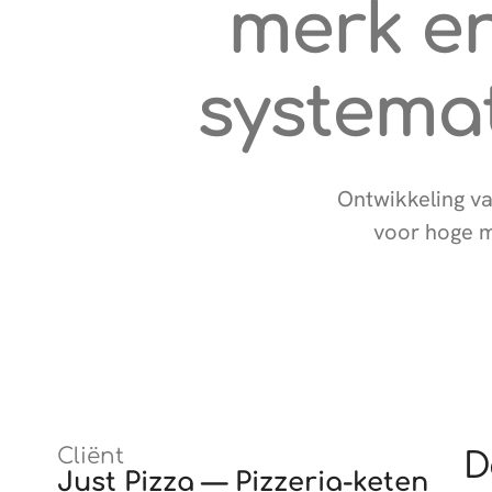
merk en
systemat
Ontwikkeling va
voor hoge m
Cliënt
D
Just Pizza — Pizzeria-keten