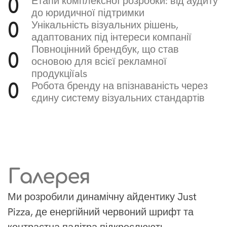
Етапи комплексної розробки: від аудиту
0
до юридичної підтримки
Унікальність візуальних рішень,
0
адаптованих під інтереси компанії
Повноцінний брендбук, що став
0
основою для всієї рекламної
продукціїals
Робота бренду на впізнаваність через
0
єдину систему візуальних стандартів
Галерея
Ми розробили динамічну айдентику Just
Pizza, де енергійний червоний шрифт та