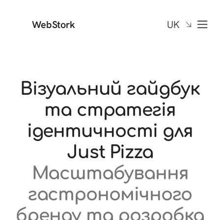
WebStork
UK
Візуальний гайдбук
та стратегія
ідентичності для
Just Pizza
Масштабування
гастрономічного
бренду та розробка