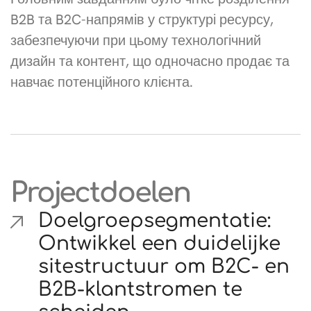
B2B та B2C-напрямів у структурі ресурсу,
забезпечуючи при цьому технологічний
дизайн та контент, що одночасно продає та
навчає потенційного клієнта.
Projectdoelen
Doelgroepsegmentatie:
Ontwikkel een duidelijke
sitestructuur om B2C- en
B2B-klantstromen te