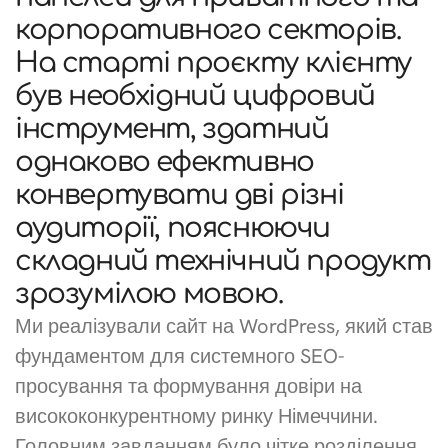
корпоративного секторів.
На старті проєкту клієнту
був необхідний цифровий
інструмент, здатний
однаково ефективно
конвертувати дві різні
аудиторії, пояснюючи
складний технічний продукт
зрозумілою мовою.
Ми реалізували сайт на WordPress, який став
фундаментом для системного SEO-
просування та формування довіри на
висококонкурентному ринку Німеччини.
Головним завданням було чітке розділення