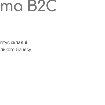
 та B2C
птує складні
ликого бізнесу