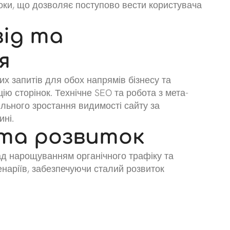
локи, що дозволяє поступово вести користувача
ід та
я
 запитів для обох напрямів бізнесу та
ю сторінок. Технічне SEO та робота з мета-
ільного зростання видимості сайту за
ні.
 та розвиток
д нарощуванням органічного трафіку та
енаріїв, забезпечуючи сталий розвиток