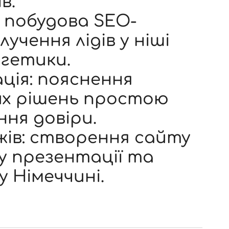
в.
 побудова SEO-
учення лідів у ніші
ргетики.
ція: пояснення
их рішень простою
ня довіри.
ів: створення сайту
у презентації та
у Німеччині.