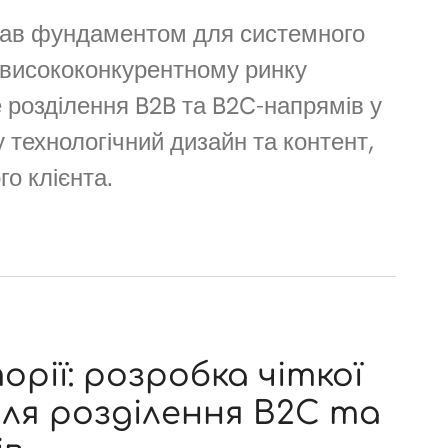
став фундаментом для системного
 висококонкурентному ринку
 розділення B2B та B2C-напрямів у
 технологічний дизайн та контент,
о клієнта.
рії: розробка чіткої
ля розділення B2C та