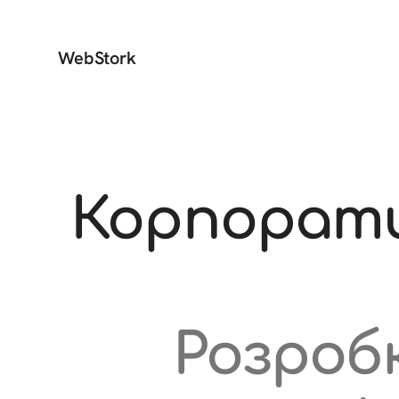
WebStork
Корпорати
Розроб