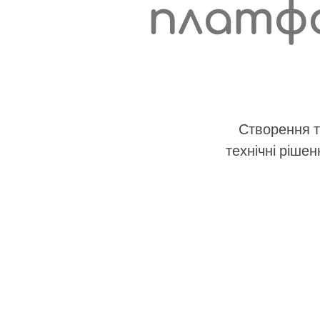
платфо
Створення т
технічні ріше