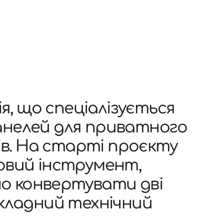
ія, що спеціалізується
анелей для приватного
в. На старті проєкту
ровий інструмент,
о конвертувати дві
складний технічний