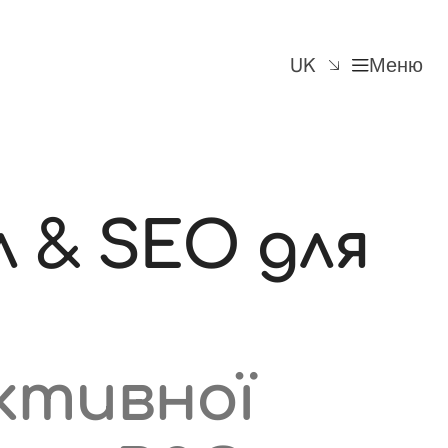
UK
Меню
 & SEO для
ктивної