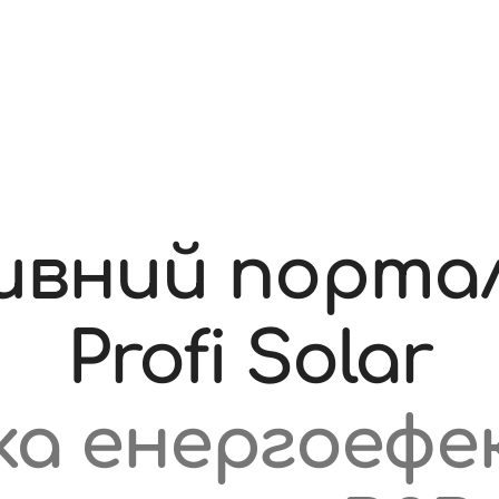
вний портал
Profi Solar
ка енергоефе