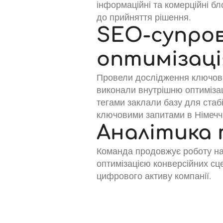
інформаційні та комерційні б
до прийняття рішення.
SEO-супров
оптимізаці
Провели дослідження ключових
виконали внутрішню оптимізаці
тегами заклали базу для стаб
ключовими запитами в Німеччи
Аналітика
Команда продовжує роботу на
оптимізацією конверсійних сц
цифрового активу компанії.