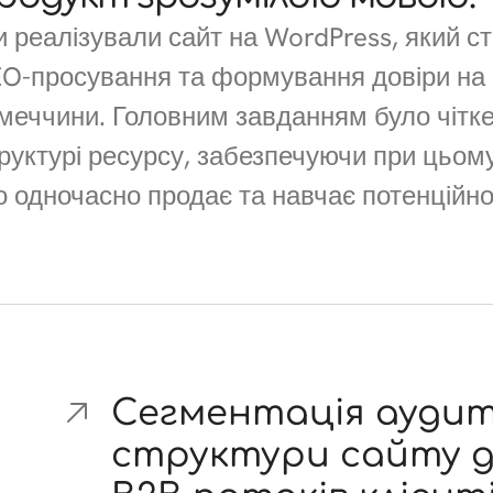
 реалізували сайт на WordPress, який 
O-просування та формування довіри на
меччини. Головним завданням було чітке
руктурі ресурсу, забезпечуючи при цьому
 одночасно продає та навчає потенційног
Сегментація аудито
структури сайту д