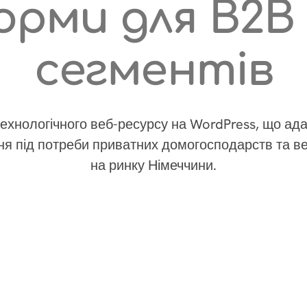
рми для B2B
сегментів
ехнологічного веб-ресурсу на WordPress, що ада
ння під потреби приватних домогосподарств та ве
на ринку Німеччини.