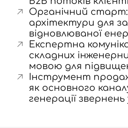
B2B потоків клієнті
Органічний старт:
архітектури для зал
відновлюваної ене
Експертна комуніка
складних інженерн
мовою для підвищен
Інструмент продаж
як основного канал
генерації звернень 