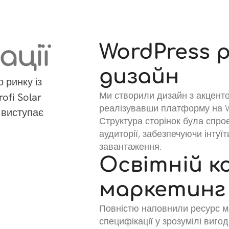
ації
WordPress 
дизайн
 ринку із
Ми створили дизайн з акцентом
ofi Solar
реалізувавши платформу на 
 виступає
Структура сторінок була спро
аудиторії, забезпечуючи інтуї
завантаження.
Освітній 
маркетинг
Повністю наповнили ресурс ма
специфікації у зрозумілі виго