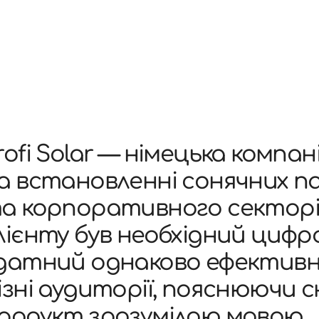
rofi Solar — німецька компан
а встановленні сонячних п
а корпоративного секторі
лієнту був необхідний циф
датний однаково ефективн
ізні аудиторії, пояснюючи 
родукт зрозумілою мовою.