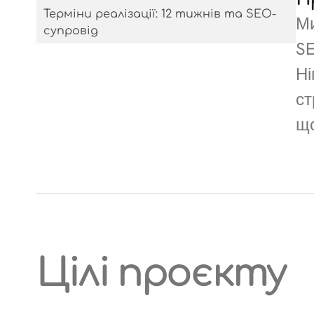
Терміни реалізації: 12 тижнів та SEO-
Ми
супровід
SE
Ні
ст
що
Цілі проєкту