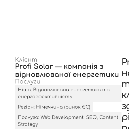
Клієнт
P
Profi Solar — компанія з
н
відновлюваної енергетики
Послуги
т
Ніша: Відновлювана енергетика та
к
енергоефективність
з
Регіон: Німеччина (ринок ЄС)
р
Послуга: Web Development, SEO, Content
Strategy
п