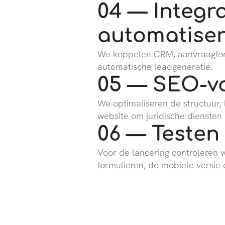
04 — Integra
automatiser
We koppelen CRM, aanvraagform
automatische leadgeneratie.
05 — SEO-v
We optimaliseren de structuur,
website om juridische diensten
06 — Testen
Voor de lancering controleren w
formulieren, de mobiele versie e