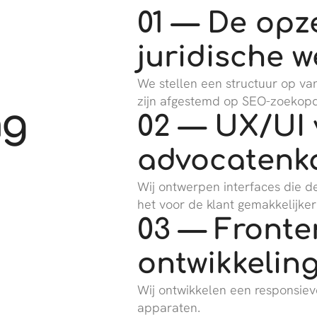
01 — De opz
juridische w
We stellen een structuur op va
zijn afgestemd op SEO-zoekopdr
ng
02 — UX/UI 
advocatenk
Wij ontwerpen interfaces die 
het voor de klant gemakkelijke
03 — Fronte
ontwikkelin
Wij ontwikkelen een responsieve
apparaten.