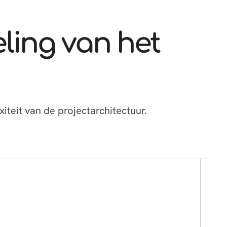
ling van het
iteit van de projectarchitectuur.
B