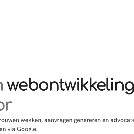
n
webontwikkelin
or
ertrouwen wekken, aanvragen genereren en advoca
en via Google.