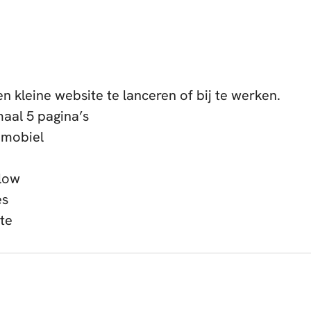
n kleine website te lanceren of bij te werken.
aal 5 pagina’s
 mobiel
low
es
te